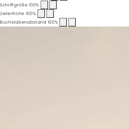
Schriftgröße
100
%
Zeilenhöhe
100
%
Buchstabenabstand
100
%